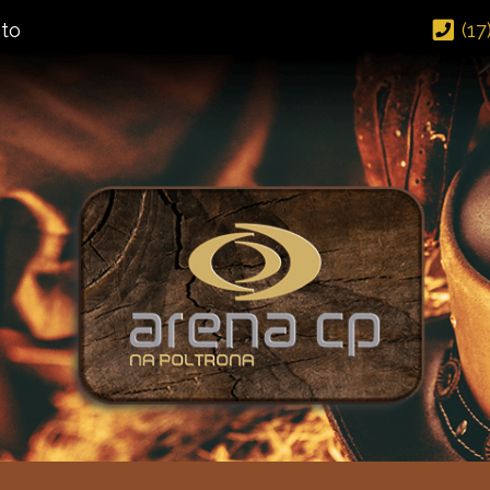
(17
to