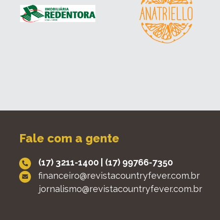
Fale com a gente
(17) 3211-1400
|
(17) 99766-7350
financeiro@revistacountryfever.com.br
jornalismo@revistacountryfever.com.br