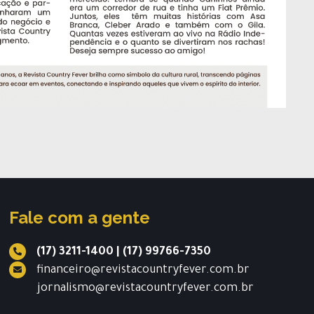
Fale com a gente
(17) 3211-1400
|
(17) 99766-7350
financeiro@revistacountryfever.com.br
jornalismo@revistacountryfever.com.br