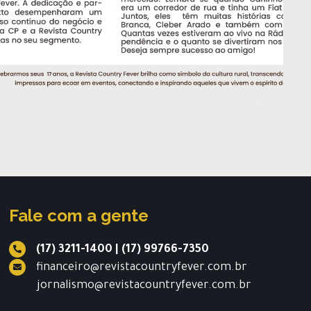
Fale com a gente
(17) 3211-1400
|
(17) 99766-7350
financeiro@revistacountryfever.com.br
jornalismo@revistacountryfever.com.br