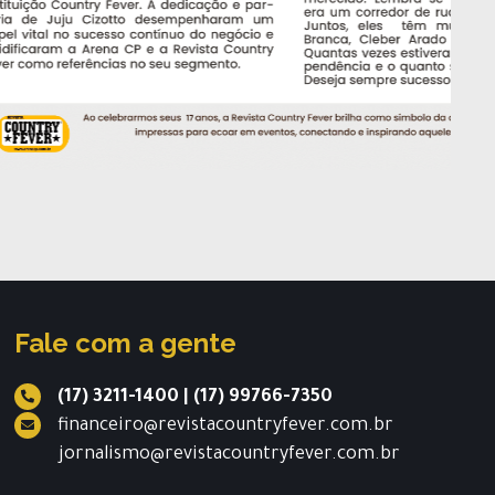
Fale com a gente
(17) 3211-1400
|
(17) 99766-7350
financeiro@revistacountryfever.com.br
jornalismo@revistacountryfever.com.br