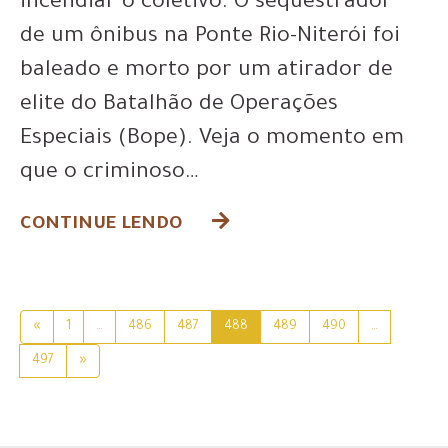
incendiar o coletivo. O sequestrador
de um ônibus na Ponte Rio-Niterói foi
baleado e morto por um atirador de
elite do Batalhão de Operações
Especiais (Bope). Veja o momento em
que o criminoso…
CONTINUE LENDO
«
1
…
486
487
488
489
490
…
497
»