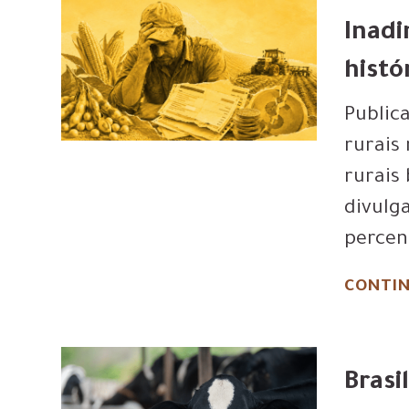
Inadi
histó
Public
rurais
rurais
divulg
percen
CONTIN
Brasi