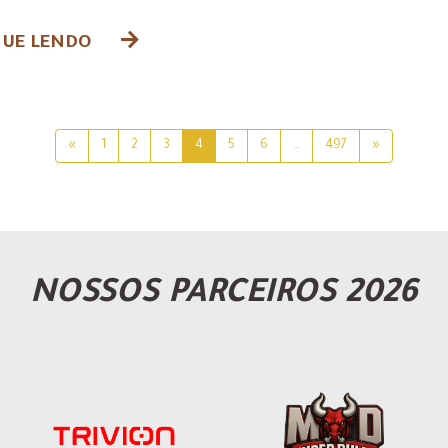
UE LENDO
«
1
2
3
4
5
6
…
497
»
NOSSOS PARCEIROS 2026