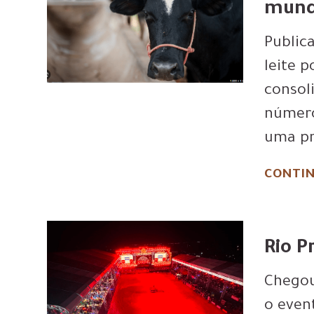
mun
Public
leite p
consol
número
uma pr
CONTIN
Rio P
Chegou
o even