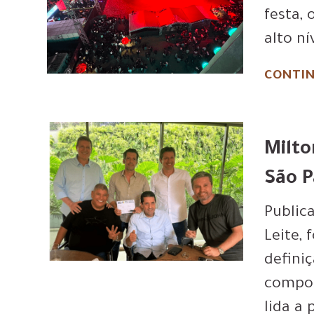
festa,
alto n
CONTIN
Milto
São P
Public
Leite,
defini
compos
lida a 