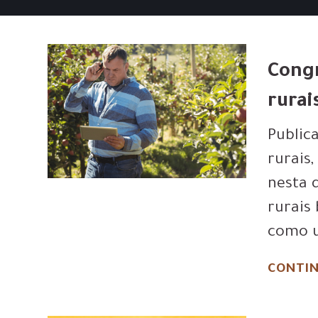
Congr
rurai
Public
rurais
nesta 
rurais
como u
CONTIN