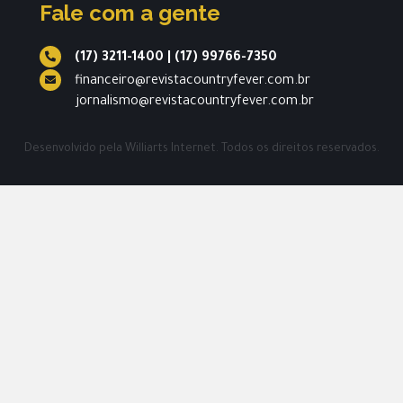
Fale com a gente
(17) 3211-1400
|
(17) 99766-7350
financeiro@revistacountryfever.com.br
jornalismo@revistacountryfever.com.br
Desenvolvido pela
Williarts Internet.
Todos os direitos reservados.