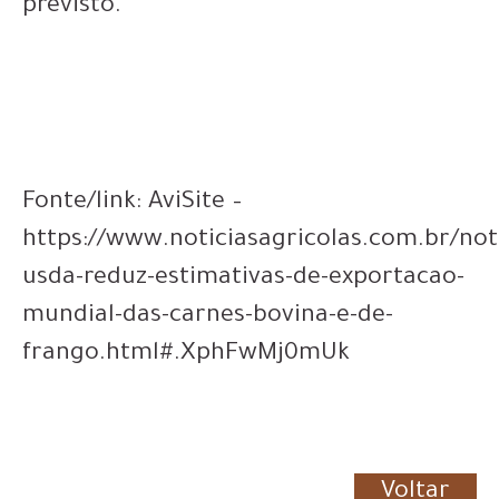
previsto.
Fonte/link: AviSite –
https://www.noticiasagricolas.com.br/not
usda-reduz-estimativas-de-exportacao-
mundial-das-carnes-bovina-e-de-
frango.html#.XphFwMj0mUk
Voltar