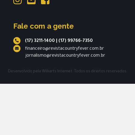
Fale com a gente
(17) 3211-1400
|
(17) 99766-7350
financeiro@revistacountryfever.com.br
jornalismo@revistacountryfever.com.br
Desenvolvido pela
Williarts Internet.
Todos os direitos reservados.