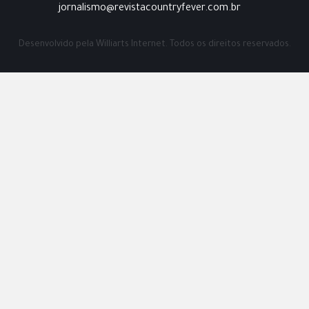
jornalismo@revistacountryfever.com.br
Desenvolvido pela
Williarts Internet.
Todos os direitos reservados.