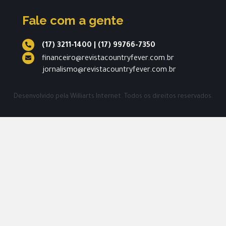
Fale com a gente
(17) 3211-1400
|
(17) 99766-7350
financeiro@revistacountryfever.com.br
jornalismo@revistacountryfever.com.br
Desenvolvido pela
Williarts Internet.
Todos os direitos reservados.