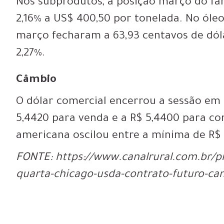
Nos subprodutos, a posição março do fa
2,16% a US$ 400,50 por tonelada. No ól
março fecharam a 63,93 centavos de dóla
2,27%.
Câmbio
O dólar comercial encerrou a sessão em 
5,4420 para venda e a R$ 5,4400 para co
americana oscilou entre a mínima de R$ 
FONTE: https://www.canalrural.com.br/pro
quarta-chicago-usda-contrato-futuro-ca