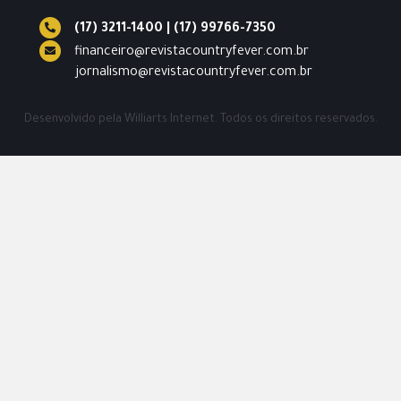
(17) 3211-1400
|
(17) 99766-7350
financeiro@revistacountryfever.com.br
jornalismo@revistacountryfever.com.br
Desenvolvido pela
Williarts Internet.
Todos os direitos reservados.