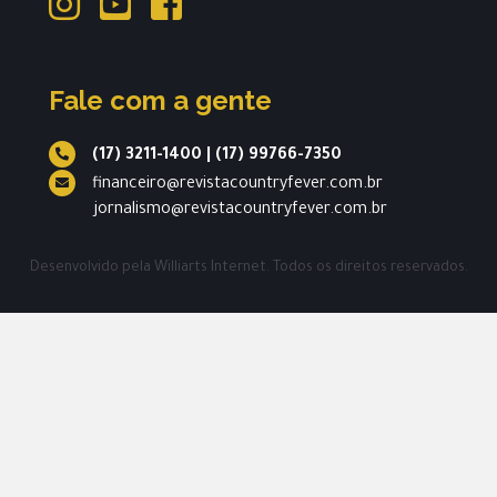
Fale com a gente
(17) 3211-1400
|
(17) 99766-7350
financeiro@revistacountryfever.com.br
jornalismo@revistacountryfever.com.br
Desenvolvido pela
Williarts Internet.
Todos os direitos reservados.