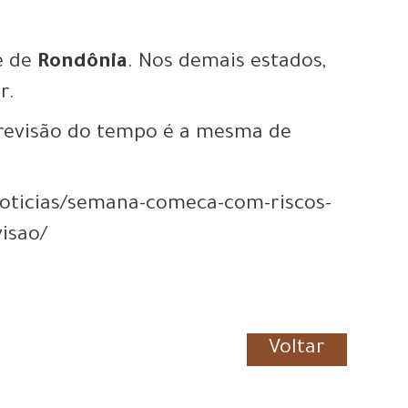
e de
Rondônia
. Nos demais estados,
r.
 previsão do tempo é a mesma de
noticias/semana-comeca-com-riscos-
visao/
Voltar