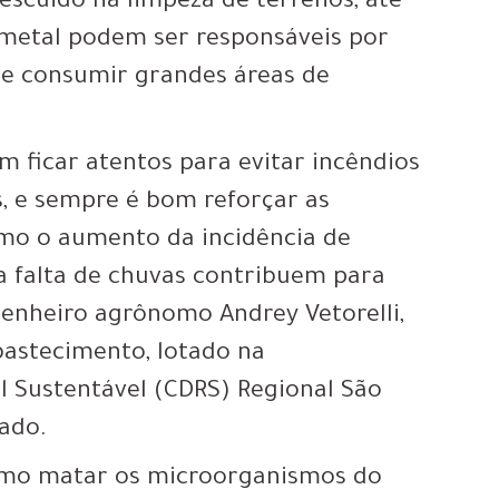
descuido na limpeza de terrenos, até
 metal podem ser responsáveis por
ode consumir grandes áreas de
am ficar atentos para evitar incêndios
, e sempre é bom reforçar as
omo o aumento da incidência de
 a falta de chuvas contribuem para
genheiro agrônomo Andrey Vetorelli,
bastecimento, lotado na
 Sustentável (CDRS) Regional São
tado.
omo matar os microorganismos do