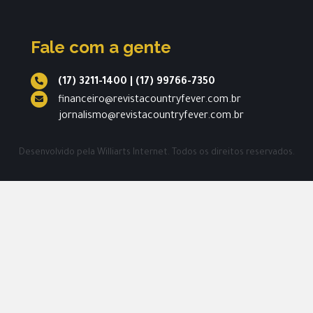
Fale com a gente
(17) 3211-1400
|
(17) 99766-7350
financeiro@revistacountryfever.com.br
jornalismo@revistacountryfever.com.br
Desenvolvido pela
Williarts Internet.
Todos os direitos reservados.