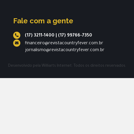
Fale com a gente
(17) 3211-1400
|
(17) 99766-7350
financeiro@revistacountryfever.com.br
jornalismo@revistacountryfever.com.br
Desenvolvido pela
Williarts Internet.
Todos os direitos reservados.