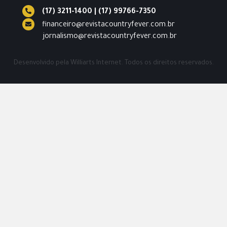
(17) 3211-1400
|
(17) 99766-7350
financeiro@revistacountryfever.com.br
jornalismo@revistacountryfever.com.br
Desenvolvido pela
Williarts Internet.
Todos os direitos reservados.