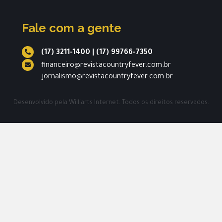
Fale com a gente
(17) 3211-1400
|
(17) 99766-7350
financeiro@revistacountryfever.com.br
jornalismo@revistacountryfever.com.br
Desenvolvido pela
Williarts Internet.
Todos os direitos reservados.