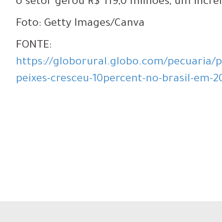
o setor gerou R$ 119,0 milhões, um incr
Foto: Getty Images/Canva
FONTE:
https://globorural.globo.com/pecuaria/p
peixes-cresceu-10percent-no-brasil-em-