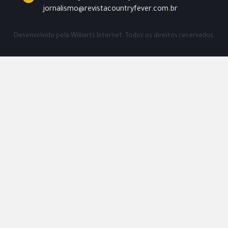
jornalismo@revistacountryfever.com.br
Desenvolvido pela
Williarts Internet.
Todos os direitos reservados.