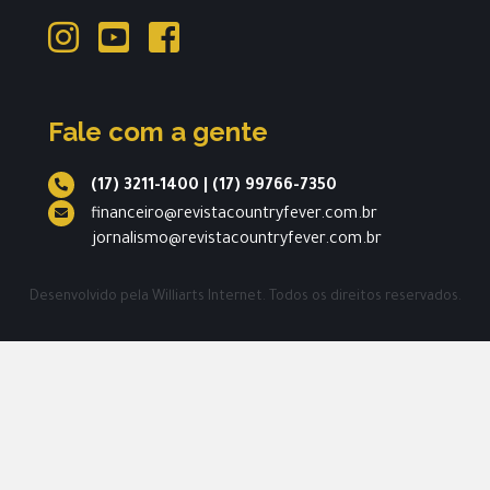
Fale com a gente
(17) 3211-1400
|
(17) 99766-7350
financeiro@revistacountryfever.com.br
jornalismo@revistacountryfever.com.br
Desenvolvido pela
Williarts Internet.
Todos os direitos reservados.