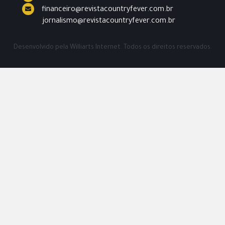
financeiro@revistacountryfever.com.br
jornalismo@revistacountryfever.com.br
Desenvolvido pela
Williarts Internet.
Todos os direitos reservados.