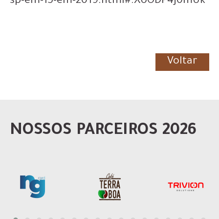
sp-em-15-em-2019.html#.XoODP4j0mUk
Voltar
NOSSOS PARCEIROS 2026