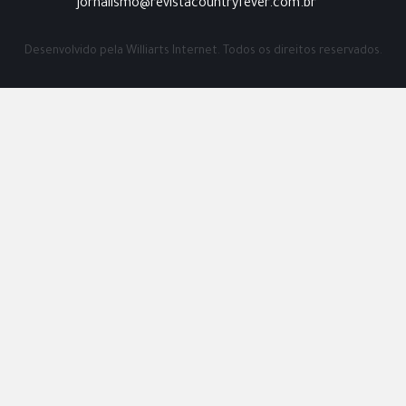
jornalismo@revistacountryfever.com.br
Desenvolvido pela
Williarts Internet.
Todos os direitos reservados.