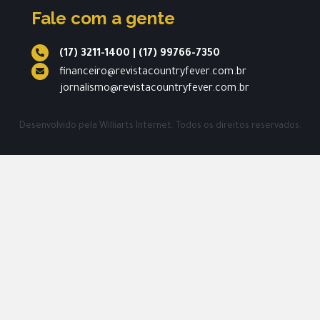
Fale com a gente
(17) 3211-1400
|
(17) 99766-7350
financeiro@revistacountryfever.com.br
jornalismo@revistacountryfever.com.br
Desenvolvido pela
Williarts Internet.
Todos os direitos reservados.