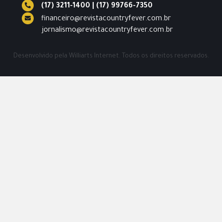
(17) 3211-1400
|
(17) 99766-7350
financeiro@revistacountryfever.com.br
jornalismo@revistacountryfever.com.br
Desenvolvido pela
Williarts Internet.
Todos os direitos reservados.