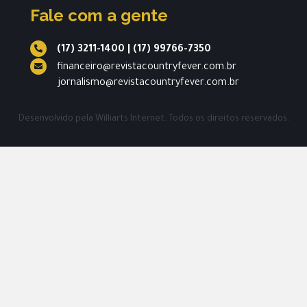
Fale com a gente
(17) 3211-1400
|
(17) 99766-7350
financeiro@revistacountryfever.com.br
jornalismo@revistacountryfever.com.br
Desenvolvido pela
Williarts Internet.
Todos os direitos reservados.