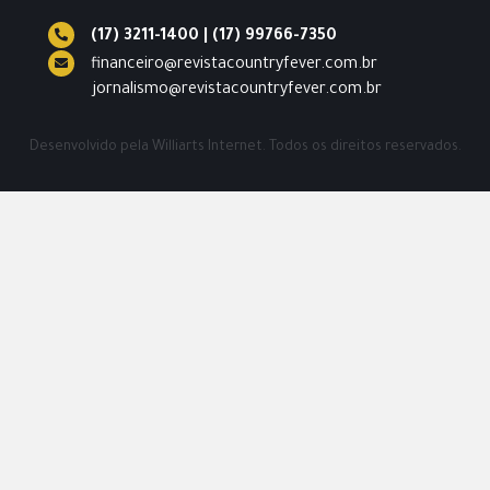
(17) 3211-1400
|
(17) 99766-7350
financeiro@revistacountryfever.com.br
jornalismo@revistacountryfever.com.br
Desenvolvido pela
Williarts Internet.
Todos os direitos reservados.