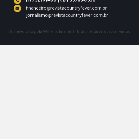
(17) 3211-1400
|
(17) 99766-7350
financeiro@revistacountryfever.com.br
jornalismo@revistacountryfever.com.br
Desenvolvido pela
Williarts Internet.
Todos os direitos reservados.