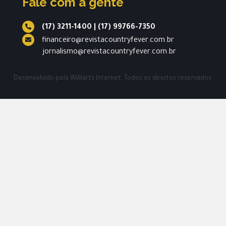
Fale com a gente
(17) 3211-1400
|
(17) 99766-7350
financeiro@revistacountryfever.com.br
jornalismo@revistacountryfever.com.br
Desenvolvido pela
Williarts Internet.
Todos os direitos reservados.