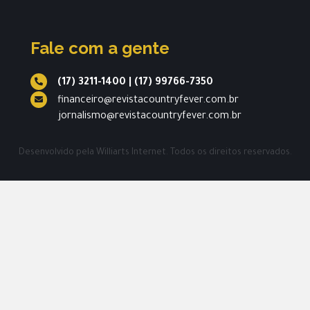
Fale com a gente
(17) 3211-1400
|
(17) 99766-7350
financeiro@revistacountryfever.com.br
jornalismo@revistacountryfever.com.br
Desenvolvido pela
Williarts Internet.
Todos os direitos reservados.