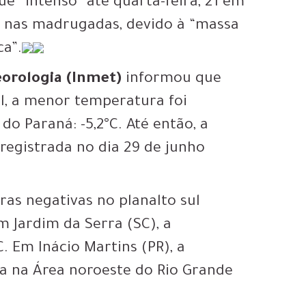
ue “intenso” até quarta-feira, 21 em
e nas madrugadas, devido à “massa
ca”.
eorologia (Inmet)
informou que
sil, a menor temperatura foi
do Paraná: -5,2°C. Até então, a
registrada no dia 29 de junho
s negativas no planalto sul
m Jardim da Serra (SC), a
. Em Inácio Martins (PR), a
da na Área noroeste do Rio Grande