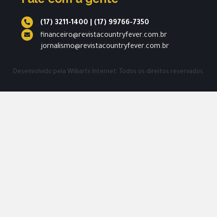
(17) 3211-1400
|
(17) 99766-7350
financeiro@revistacountryfever.com.br
jornalismo@revistacountryfever.com.br
Desenvolvido pela
Williarts Internet.
Todos os direitos reservados.