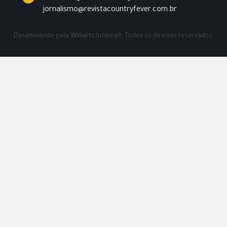
jornalismo@revistacountryfever.com.br
Desenvolvido pela
Williarts Internet.
Todos os direitos reservados.