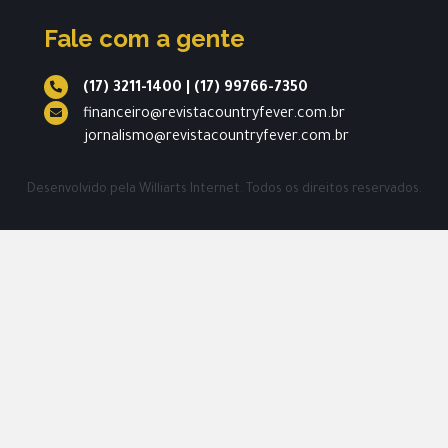
Fale com a gente
(17) 3211-1400
|
(17) 99766-7350
financeiro@revistacountryfever.com.br
jornalismo@revistacountryfever.com.br
Desenvolvido pela
Williarts Internet.
Todos os direitos reservados.