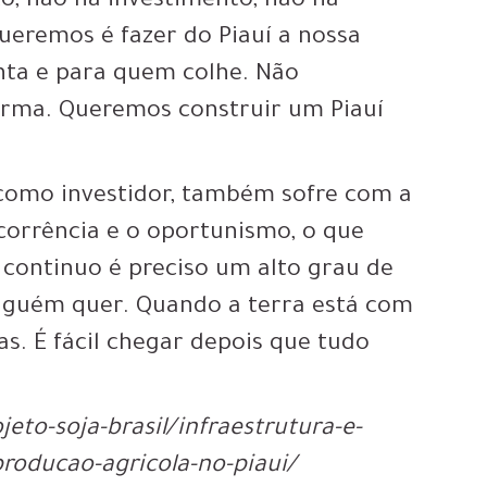
to, não há investimento, não há
ueremos é fazer do Piauí a nossa
nta e para quem colhe. Não
orma. Queremos construir um Piauí
como investidor, também sofre com a
ecorrência e o oportunismo, o que
 continuo é preciso um alto grau de
inguém quer. Quando a terra está com
s. É fácil chegar depois que tudo
eto-soja-brasil/infraestrutura-e-
producao-agricola-no-piaui/