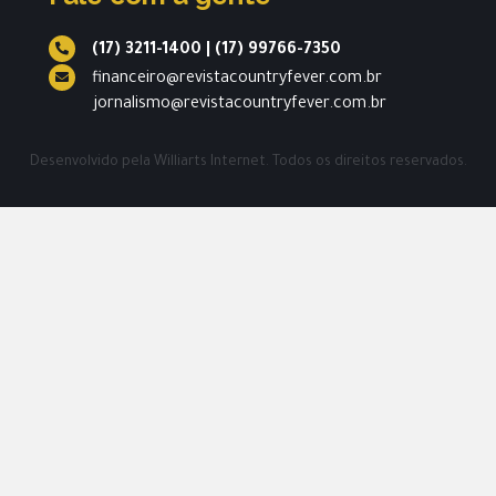
(17) 3211-1400
|
(17) 99766-7350
financeiro@revistacountryfever.com.br
jornalismo@revistacountryfever.com.br
Desenvolvido pela
Williarts Internet.
Todos os direitos reservados.