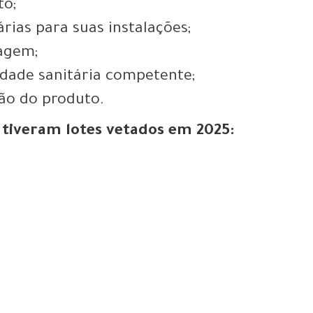
to;
rias para suas instalações;
agem;
idade sanitária competente;
ão do produto.
 tiveram lotes vetados em 2025: