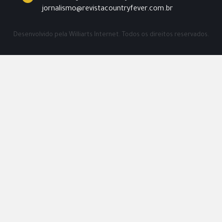
jornalismo@revistacountryfever.com.br
Desenvolvido pela
Williarts Internet.
Todos os direitos reservados.