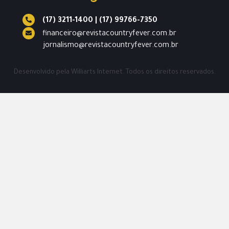
(17) 3211-1400
|
(17) 99766-7350
financeiro@revistacountryfever.com.br
jornalismo@revistacountryfever.com.br
Desenvolvido pela
Williarts Internet.
Todos os direitos reservados.