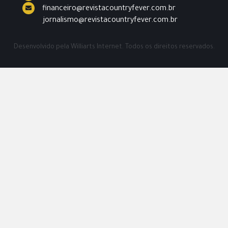
financeiro@revistacountryfever.com.br
jornalismo@revistacountryfever.com.br
Desenvolvido pela
Williarts Internet.
Todos os direitos reservados.