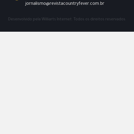
jornalismo@revistacountryfever.com.br
Desenvolvido pela
Williarts Internet.
Todos os direitos reservados.