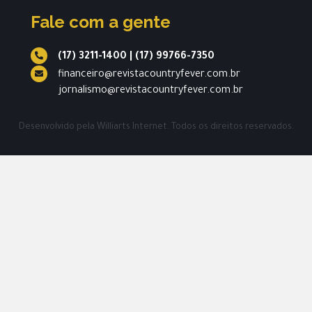
Fale com a gente
(17) 3211-1400
|
(17) 99766-7350
financeiro@revistacountryfever.com.br
jornalismo@revistacountryfever.com.br
Desenvolvido pela
Williarts Internet.
Todos os direitos reservados.