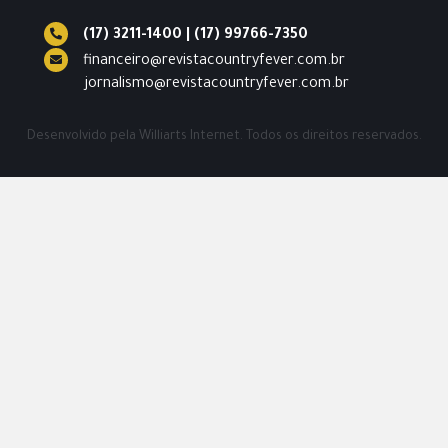
(17) 3211-1400
|
(17) 99766-7350
financeiro@revistacountryfever.com.br
jornalismo@revistacountryfever.com.br
Desenvolvido pela
Williarts Internet.
Todos os direitos reservados.