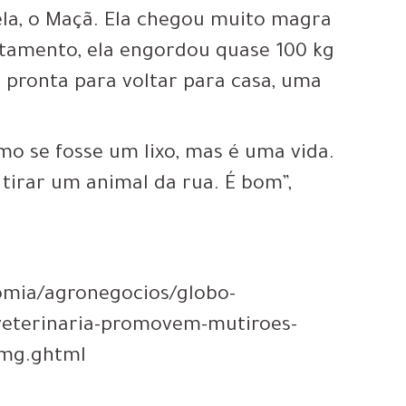
dela, o Maçã. Ela chegou muito magra
atamento, ela engordou quase 100 kg
á pronta para voltar para casa, uma
mo se fosse um lixo, mas é uma vida.
 tirar um animal da rua. É bom”,
nomia/agronegocios/globo-
-veterinaria-promovem-mutiroes-
-mg.ghtml