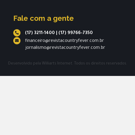
Fale com a gente
(17) 3211-1400
|
(17) 99766-7350
financeiro@revistacountryfever.com.br
jornalismo@revistacountryfever.com.br
Desenvolvido pela
Williarts Internet.
Todos os direitos reservados.