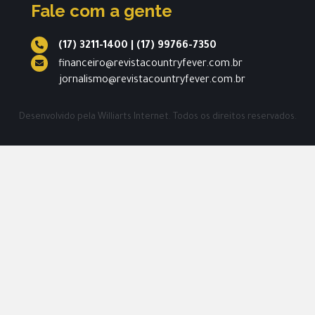
Fale com a gente
(17) 3211-1400
|
(17) 99766-7350
financeiro@revistacountryfever.com.br
jornalismo@revistacountryfever.com.br
Desenvolvido pela
Williarts Internet.
Todos os direitos reservados.