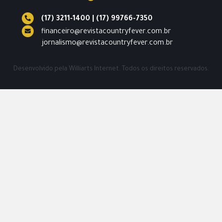
(17) 3211-1400
|
(17) 99766-7350
financeiro@revistacountryfever.com.br
jornalismo@revistacountryfever.com.br
Desenvolvido pela
Williarts Internet.
Todos os direitos reservados.