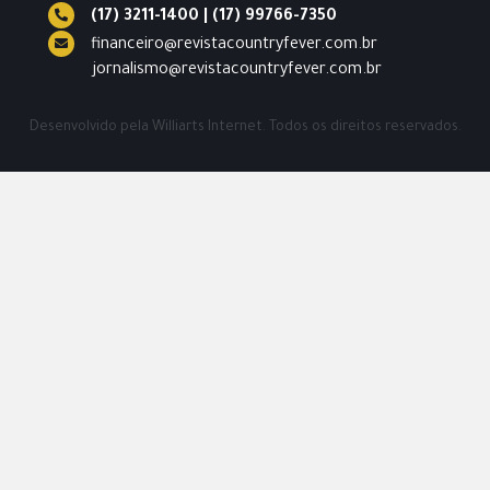
(17) 3211-1400
|
(17) 99766-7350
financeiro@revistacountryfever.com.br
jornalismo@revistacountryfever.com.br
Desenvolvido pela
Williarts Internet.
Todos os direitos reservados.